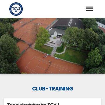
Startseite
Verein
expand_more
Training
expand_more
Aktuelles
Platzbuchung
Shop
expand_more
CLUB-TRAINING
Tennistraining im TCVJ